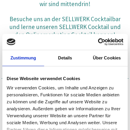
wir sind mittendrin!
Besuche uns an der SELLWERK Cocktailbar
und lerne unseren SELLWERK Cocktail und
den Onlinemarketing Cocktail kennen!
📅 Termin: 4. Juni 2025 | Chemnitz
Zustimmung
Details
Über Cookies
Diese Webseite verwendet Cookies
Wir verwenden Cookies, um Inhalte und Anzeigen zu
Ich bin gern bei der Visitenkartenparty in Chemnitz
personalisieren, Funktionen für soziale Medien anbieten
dabei und freue mich über Tickets.
zu können und die Zugriffe auf unsere Website zu
analysieren. Außerdem geben wir Informationen zu Ihrer
Anzahl der Tickts (maximal 2)
Verwendung unserer Website an unsere Partner für
soziale Medien, Werbung und Analysen weiter. Unsere
Partner führen diese Informationen möglicherweise mit