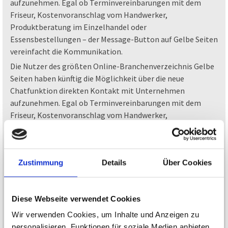
aufzunehmen. Egal ob Terminvereinbarungen mit dem
Friseur, Kostenvoranschlag vom Handwerker,
Produktberatung im Einzelhandel oder
Essensbestellungen – der Message-Button auf Gelbe Seiten
vereinfacht die Kommunikation.
Die Nutzer des größten Online-Branchenverzeichnis Gelbe
Seiten haben künftig die Möglichkeit über die neue
Chatfunktion direkten Kontakt mit Unternehmen
aufzunehmen. Egal ob Terminvereinbarungen mit dem
Friseur, Kostenvoranschlag vom Handwerker,
Produktberatung im Einzelhandel oder
Essensbestellungen – der Message Button auf Gelbe Seiten
vereinfacht die Kommunikation.
Zustimmung
Details
Über Cookies
Insbesondere für kleine und mittlere Unternehmen bietet
der Messenger-Service die Möglichkeit, ihr Serviceangebot
zu erweitern und Kunden die Kontaktaufnahme via
Diese Webseite verwendet Cookies
Textnachricht anzubieten. Dieser Kommunikationsweg ist
nicht nur seit dem Erfolg von WhatsApp im Privatbereich
Wir verwenden Cookies, um Inhalte und Anzeigen zu
überaus populär. Viele Nutzer wünschen sich diesen Weg
personalisieren, Funktionen für soziale Medien anbieten