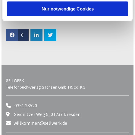
deine Linie und arbeite sie aus.
Nur notwendige Cookies
Youtube-Link:
https://youtu.be/i0q6fQLK6No
0
SELLWERK
Telefonbuch-Verlag Sachsen GmbH & Co. KG
0351 28520

Seidnitzer Weg 5, 01237 Dresden

willkommen@sellwerk.de
