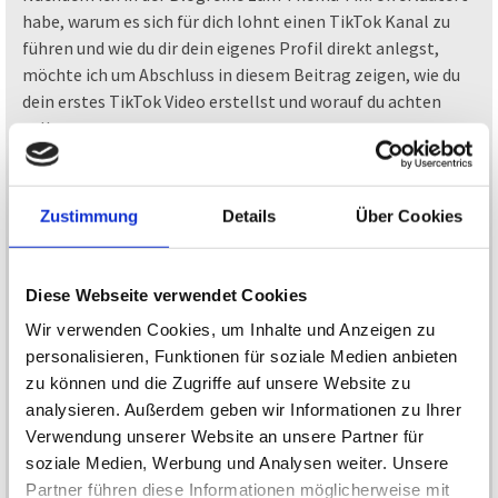
habe, warum es sich für dich lohnt einen TikTok Kanal zu
führen und wie du dir dein eigenes Profil direkt anlegst,
möchte ich um Abschluss in diesem Beitrag zeigen, wie du
dein erstes TikTok Video erstellst und worauf du achten
solltest.
Ich habe mir 2 Phasen angeeignet. Phase 1 dient der
Vorbereitung, Phase 2 der Produktion. Nach Bedarf und
Nutzen kann auch eine Phase 3 dazu kommen, das
Zustimmung
Details
Über Cookies
Nachhalten.
Phase 1 – Die Vorbereitung
Wie bei jedem Videoprojekt solltest du dir vorab überlegen,
Diese Webseite verwendet Cookies
was du überhaupt aufnehmen und zeigen möchtest,
Wir verwenden Cookies, um Inhalte und Anzeigen zu
sozusagen ein kleines Storyboard erstellen. Dazu machst
personalisieren, Funktionen für soziale Medien anbieten
du dir Gedanken darüber, was du alles für die Umsetzung
zu können und die Zugriffe auf unsere Website zu
benötigst. In der Regel ist kein großes Equipment
analysieren. Außerdem geben wir Informationen zu Ihrer
vonnöten, oft brauchst du nur dein Smartphone, aber für
Verwendung unserer Website an unsere Partner für
manche Szenen oder Einstellungen ist eine Smartphone-
soziale Medien, Werbung und Analysen weiter. Unsere
Halterung und extra Lichtquelle eine sehr gute Hilfe, um
Partner führen diese Informationen möglicherweise mit